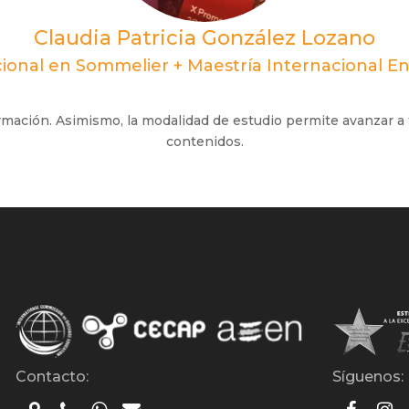
Claudia Patricia González Lozano
ional en Sommelier + Maestría Internacional E
ormación. Asimismo, la modalidad de estudio permite avanzar a
contenidos.
Contacto:
Síguenos: