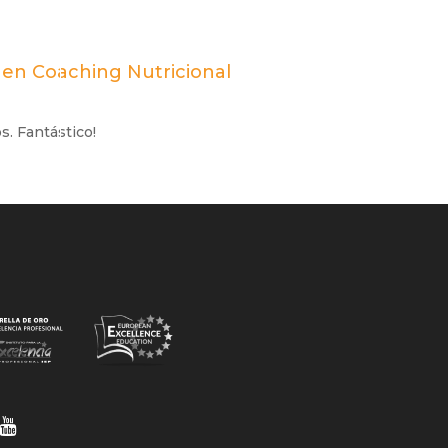
l en Coaching Nutricional
s. Fantástico!