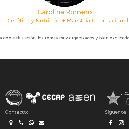
Carolina Romero
n Dietética y Nutrición + Maestría Internaciona
 doble titulación, los temas muy organizados y bien explicado
Contacto:
Síguenos: