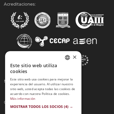
Acreditaciones:
×
Este sitio web utiliza
SPANISH
cookies
PORTUGUESE
Este sitio web usa cookies para mejorar la
Métodos de Pago:
experiencia del usuario. Al utilizar nuestro
sitio web, usted acepta todas las cookies de
acuerdo con nuestra Política de cookies.
Más información
Contacto:
MOSTRAR TODOS LOS SOCIOS
(4) →