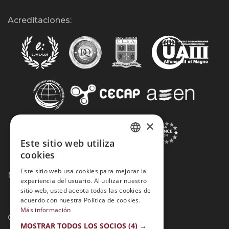
Acreditaciones:
×
Este sitio web utiliza
SPANISH
cookies
PORTUGUESE
Este sitio web usa cookies para mejorar la
Métodos de Pago:
experiencia del usuario. Al utilizar nuestro
sitio web, usted acepta todas las cookies de
acuerdo con nuestra Política de cookies.
Más información
Contacto:
MOSTRAR TODOS LOS SOCIOS
(4) →