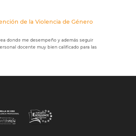
ención de la Violencia de Género
 área donde me desempeño y además seguir
ersonal docente muy bien calificado para las