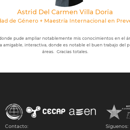
Astrid Del Carmen Villa Doria
dad de Género + Maestría Internacional en Prev
a, donde pude ampliar notablemente mis conocimientos en el
 amigable, interactiva, donde es notable el buen trabajo del p
áreas. Gracias totales.
Contacto:
Síguenos: