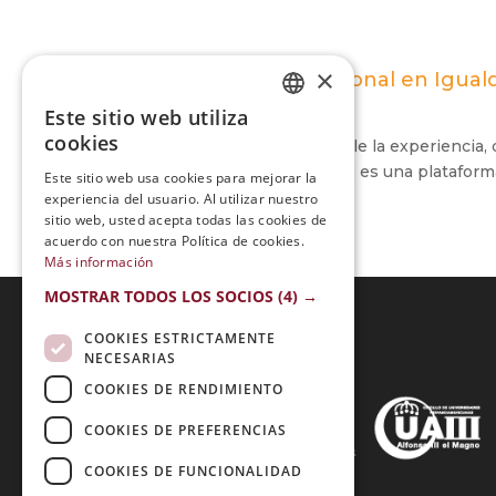
×
Maestría Internacional en Igual
Este sitio web utiliza
SPANISH
cookies
Para mí fue muy agradable la experienci
PORTUGUESE
adelante con mi academia, es una plataforma
Este sitio web usa cookies para mejorar la
experiencia del usuario. Al utilizar nuestro
sitio web, usted acepta todas las cookies de
acuerdo con nuestra Política de cookies.
Más información
MOSTRAR TODOS LOS SOCIOS
(4) →
COOKIES ESTRICTAMENTE
NECESARIAS
Acreditaciones:
COOKIES DE RENDIMIENTO
COOKIES DE PREFERENCIAS
COOKIES DE FUNCIONALIDAD
Métodos de Pago: