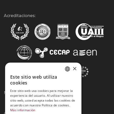
Acreditaciones:
×
Este sitio web utiliza
SPANISH
cookies
PORTUGUESE
Este sitio web usa cookies para mejorar la
Métodos de Pago:
experiencia del usuario. Al utilizar nuestro
sitio web, usted acepta todas las cookies de
acuerdo con nuestra Política de cookies.
Más información
Contacto: