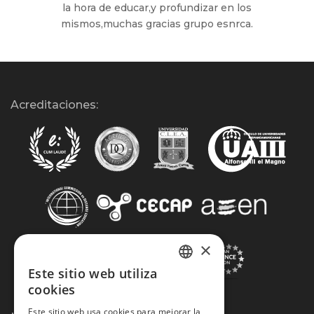
la hora de educar,y profundizar en los
mismos,muchas gracias grupo esnrca.
Acreditaciones:
×
Este sitio web utiliza
SPANISH
cookies
PORTUGUESE
Este sitio web usa cookies para mejorar la