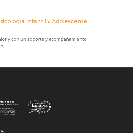
icología Infantil y Adolescente
alor y con un soporte y acompañamiento
n.