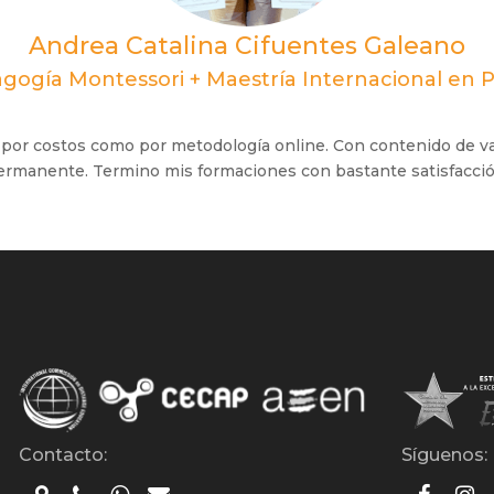
Andrea Catalina Cifuentes Galeano
gogía Montessori + Maestría Internacional en Ps
 por costos como por metodología online. Con contenido de v
ermanente. Termino mis formaciones con bastante satisfacció
Contacto:
Síguenos: