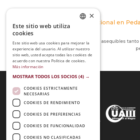
×
Maestría Internacional en Peda
Este sitio web utiliza
SPANISH
cookies
PORTUGUESE
Formaciones bastante asequibles tanto
Este sitio web usa cookies para mejorar la
p
experiencia del usuario. Al utilizar nuestro
sitio web, usted acepta todas las cookies de
acuerdo con nuestra Política de cookies.
Más información
MOSTRAR TODOS LOS SOCIOS
(4) →
COOKIES ESTRICTAMENTE
NECESARIAS
Acreditaciones:
COOKIES DE RENDIMIENTO
COOKIES DE PREFERENCIAS
COOKIES DE FUNCIONALIDAD
Métodos de Pago:
COOKIES NO CLASIFICADAS