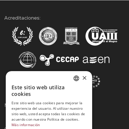
Acreditaciones:
×
Este sitio web utiliza
SPANISH
cookies
PORTUGUESE
Este sitio web usa cookies para mejorar la
Métodos de Pago:
experiencia del usuario. Al utilizar nuestro
sitio web, usted acepta todas las cookies de
acuerdo con nuestra Política de cookies.
Más información